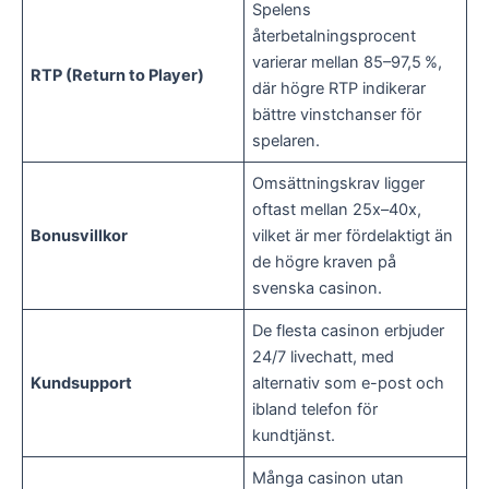
Spelens
återbetalningsprocent
varierar mellan 85–97,5 %,
RTP (Return to Player)
där högre RTP indikerar
bättre vinstchanser för
spelaren.
Omsättningskrav ligger
oftast mellan 25x–40x,
Bonusvillkor
vilket är mer fördelaktigt än
de högre kraven på
svenska casinon.
De flesta casinon erbjuder
24/7 livechatt, med
Kundsupport
alternativ som e-post och
ibland telefon för
kundtjänst.
Många casinon utan