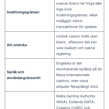
svensk licens har höga eller
inga övre
Insättningsgränser
insättningsgränser, vilket
möjliggör större
transaktioner för spelare.
Undvik casino (helt) utan
licens , eftersom det kan
Att undvika
vara osäkert och sakna
reglering.
Engelska är det
dominerande språket på de
Språk och
flesta internationella
användargränssnitt
casinon, men vissa
erbjuder flerspråkigt stöd.
Malta Gaming Authority
(MGA), Estlands EMTA,
Cyperns CySEC och