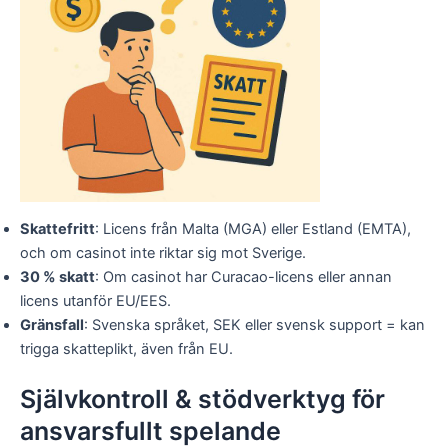
Skattefritt
: Licens från Malta (MGA) eller Estland (EMTA),
och om casinot inte riktar sig mot Sverige.
30 % skatt
: Om casinot har Curacao-licens eller annan
licens utanför EU/EES.
Gränsfall
: Svenska språket, SEK eller svensk support = kan
trigga skatteplikt, även från EU.
Självkontroll & stödverktyg för
ansvarsfullt spelande