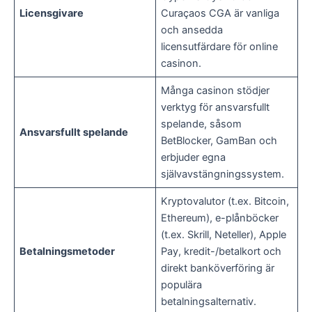
Licensgivare
Curaçaos CGA är vanliga
och ansedda
licensutfärdare för online
casinon.
Många casinon stödjer
verktyg för ansvarsfullt
spelande, såsom
Ansvarsfullt spelande
BetBlocker, GamBan och
erbjuder egna
självavstängningssystem.
Kryptovalutor (t.ex. Bitcoin,
Ethereum), e-plånböcker
(t.ex. Skrill, Neteller), Apple
Betalningsmetoder
Pay, kredit-/betalkort och
direkt banköverföring är
populära
betalningsalternativ.