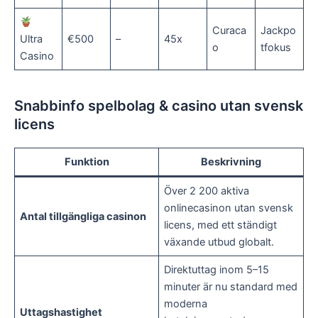
Curaca
Jackpo
Ultra
€500
–
45x
o
tfokus
Casino
Snabbinfo spelbolag & casino utan svensk
licens
Funktion
Beskrivning
Över 2 200 aktiva
onlinecasinon utan svensk
Antal tillgängliga casinon
licens, med ett ständigt
växande utbud globalt.
Direktuttag inom 5–15
minuter är nu standard med
moderna
Uttagshastighet