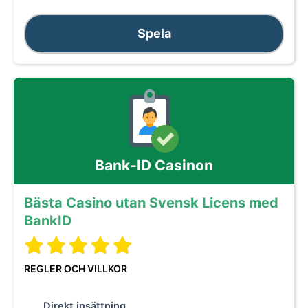
Spela
Bank-ID Casinon
Bästa Casino utan Svensk Licens med
BankID
REGLER OCH VILLKOR
Direkt insättning