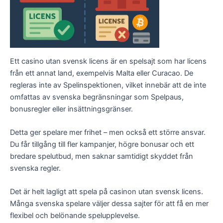
Ett casino utan svensk licens är en spelsajt som har licens
från ett annat land, exempelvis Malta eller Curacao. De
regleras inte av Spelinspektionen, vilket innebär att de inte
omfattas av svenska begränsningar som Spelpaus,
bonusregler eller insättningsgränser.
Detta ger spelare mer frihet – men också ett större ansvar.
Du får tillgång till fler kampanjer, högre bonusar och ett
bredare spelutbud, men saknar samtidigt skyddet från
svenska regler.
Det är helt lagligt att spela på casinon utan svensk licens.
Många svenska spelare väljer dessa sajter för att få en mer
flexibel och belönande spelupplevelse.