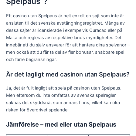
Spelpaus”?
Ett casino utan Spelpaus är helt enkelt en sajt som inte är
ansluten till det svenska avstängningsregistret. Många av
dessa sajter är licensierade i exempelvis Curacao eller på
Malta och regleras av respektive lands myndigheter. Det
innebär att du själv ansvarar för att hantera dina spelvanor –
men också att du får ta del av fler bonusar, snabbare spel
och färre begränsningar.
Är det lagligt med casinon utan Spelpaus?
Ja, det är fullt lagligt att spela på casinon utan Spelpaus.
Men eftersom du inte omfattas av svenska spelregler
saknas det skyddsnät som annars finns, vilket kan öka
risken för överdrivet spelande.
Jämförelse – med eller utan Spelpaus