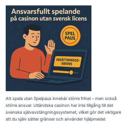
Att spela utan Spelpaus innebär större frihet – men också
större ansvar. Utländska casinon har inte tillgång till det
svenska självavstängningssystemet, vilket gör det viktigare
att du själv sätter gränser och använder hjälpmedel: