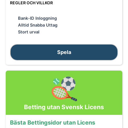
REGLER OCH VILLKOR
Bank-ID Inloggning
Alltid Snabba Uttag
Stort urval
Spela
Betting utan Svensk Licens
Bästa Bettingsidor utan Licens