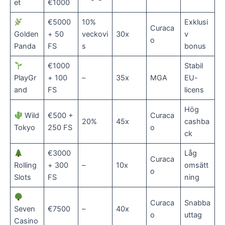
et
€1000
€5000
10%
Exklusi
Curaca
Golden
+ 50
veckovi
30x
v
o
Panda
FS
s
bonus
€1000
Stabil
PlayGr
+ 100
–
35x
MGA
EU-
and
FS
licens
Hög
Wild
€500 +
Curaca
20%
45x
cashba
Tokyo
250 FS
o
ck
€3000
Låg
Curaca
Rolling
+ 300
–
10x
omsätt
o
Slots
FS
ning
Curaca
Snabba
Seven
€7500
–
40x
o
uttag
Casino