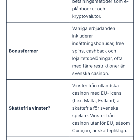
betalningsmetoder som e-
plånböcker och
kryptovalutor.
Vanliga erbjudanden
inkluderar
insättningsbonusar, free
Bonusformer
spins, cashback och
lojalitetsbelöningar, ofta
med färre restriktioner än
svenska casinon.
Vinster från utländska
casinon med EU-licens
(t.ex. Malta, Estland) är
Skattefria vinster?
skattefria för svenska
spelare. Vinster från
casinon utanför EU, såsom
Curaçao, är skattepliktiga.