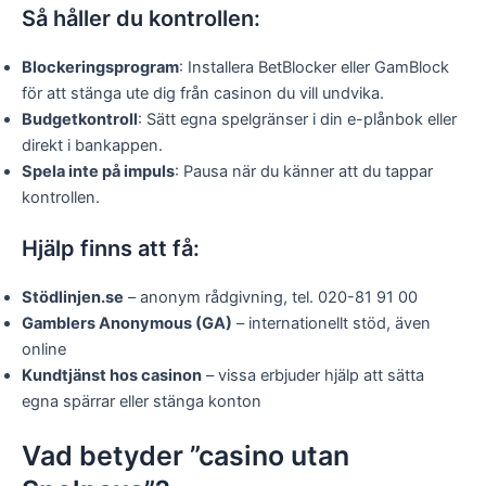
Så håller du kontrollen:
Blockeringsprogram
: Installera BetBlocker eller GamBlock
för att stänga ute dig från casinon du vill undvika.
Budgetkontroll
: Sätt egna spelgränser i din e-plånbok eller
direkt i bankappen.
Spela inte på impuls
: Pausa när du känner att du tappar
kontrollen.
Hjälp finns att få:
Stödlinjen.se
– anonym rådgivning, tel. 020-81 91 00
Gamblers Anonymous (GA)
– internationellt stöd, även
online
Kundtjänst hos casinon
– vissa erbjuder hjälp att sätta
egna spärrar eller stänga konton
Vad betyder ”casino utan