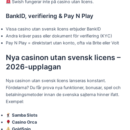
Swish fungerar inte på casino utan licens.
BankID, verifiering & Pay N Play
Vissa casino utan svensk licens erbjuder BankID
Andra kräver pass eller dokument för verifiering (KYC)
Pay N Play = direktstart utan konto, ofta via Brite eller Volt
Nya casinon utan svensk licens –
2026-upplagan
Nya casinon utan svensk licens lanseras konstant.
Fördelarna? Du får prova nya funktioner, bonusar, spel och
betalningsmetoder innan de svenska sajterna hinner ifatt.
Exempel:
Samba Slots
Casino Orca
GoldSpin